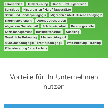
Familienhilfe
Heimerziehung
Kinder- und Jugendhilfe
Sonstiges
Kindergarten / Hort / Tagesstätte
Schul- und Sonderpädagogik
Migration / Interkulturelle Pädagogik
Bildungsbegleitung
Offene Jugendarbeit
Allgemeine Sozialarbeit
Schulsozialarbeit
Beratungsstelle
Sozialmanagement
Behindertenarbeit
Coaching
Gesetzliche Betreuung
Medienpädagogik
Museumspädagogik / Theaterpädagogik
Weiterbildung / Training
Pflegeberatung / Krankenhilfe
Vorteile für Ihr Unternehmen
nutzen