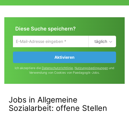
Diese Suche speichern?
täglich
Um
die
aktuelle
Aktivieren
Suche
zu
Ich akzeptiere die
Datenschutzrichtlinie
,
Nutzungsbedingungen
und
speichern
Verwendung von Cookies von Paedagogik-Jobs.
gib
deine
Emailadresse
ein
Jobs in Allgemeine
Sozialarbeit:
offene Stellen