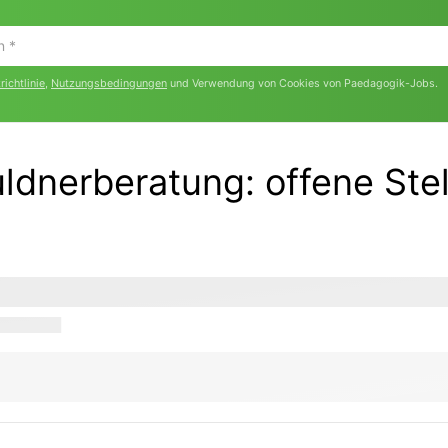
ichtlinie
,
Nutzungsbedingungen
und Verwendung von Cookies von Paedagogik-Jobs.
huldnerberatung:
offene Ste