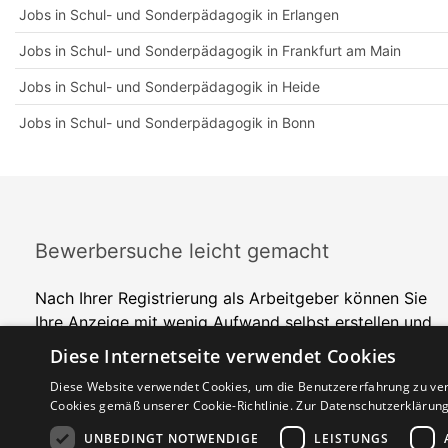
Jobs in Schul- und Sonderpädagogik in Erlangen
Jobs in Schul- und Sonderpädagogik in Frankfurt am Main
Jobs in Schul- und Sonderpädagogik in Heide
Jobs in Schul- und Sonderpädagogik in Bonn
Bewerbersuche leicht gemacht
Nach Ihrer Registrierung als Arbeitgeber können Sie
Ihre Anzeige mit wenig Aufwand selbst erstellen und
veröffentlichen. So finden geeignete Bewerber*innen
Diese Internetseite verwendet Cookies
Ihr Stellenangebot und Sie passende Kandidat*innen!
Diese Website verwendet Cookies, um die Benutzererfahrung zu ver
Cookies gemäß unserer Cookie-Richtlinie.
Zur Datenschutzerklärun
UNBEDINGT NOTWENDIGE
LEISTUNGS