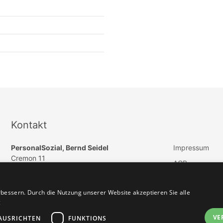
Kontakt
PersonalSozial, Bernd Seidel
Impressum
Cremon 11
AGB
DE 20457 Hamburg
Datenschutz
E-Mail:
info@paedagogik-jobs.de
bessern. Durch die Nutzung unserer Website akzeptieren Sie alle
Vertrag widerru
Telefon: +49 (040) 57254550
g
Telefax: +49 (040) 46965505
VE
AUSRICHTEN
FUNKTIONS