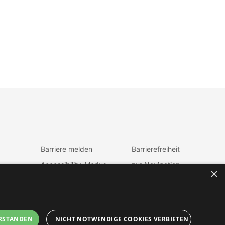
Barriere melden
Barrierefreiheit
Accessibility-Modus
zur Navigation
×
aktivieren
zum Inhalt
Kontrastmodus
fen
aktiveren
RSTANDEN
NICHT NOTWENDIGE COOKIES VERBIETEN