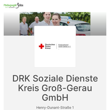
Accessibility
Anzeige
zur
Benut
Modus
Me
schalten
Suche
aktivieren
zur
öff
von
Navigation
mobilem
zum
Inhalt
Endgerät
aus
DRK Soziale Dienste
Kreis Groß-Gerau
GmbH
Henry-Dunant-Straße 1