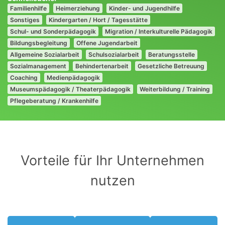
Familienhilfe
Heimerziehung
Kinder- und Jugendhilfe
Sonstiges
Kindergarten / Hort / Tagesstätte
Schul- und Sonderpädagogik
Migration / Interkulturelle Pädagogik
Bildungsbegleitung
Offene Jugendarbeit
Allgemeine Sozialarbeit
Schulsozialarbeit
Beratungsstelle
Sozialmanagement
Behindertenarbeit
Gesetzliche Betreuung
Coaching
Medienpädagogik
Museumspädagogik / Theaterpädagogik
Weiterbildung / Training
Pflegeberatung / Krankenhilfe
Vorteile für Ihr Unternehmen
nutzen