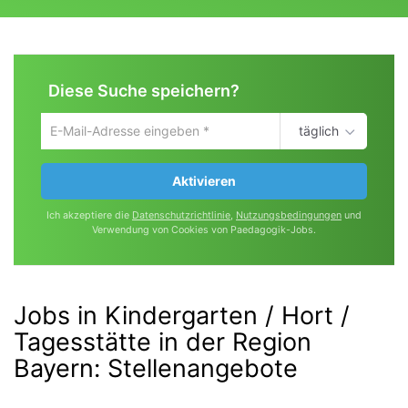
Diese Suche speichern?
täglich
Um
die
aktuelle
Aktivieren
Suche
zu
Ich akzeptiere die
Datenschutzrichtlinie
,
Nutzungsbedingungen
und
speichern
Verwendung von Cookies von Paedagogik-Jobs.
gib
deine
Emailadresse
ein
Jobs in Kindergarten / Hort /
Tagesstätte in der Region
Bayern
:
Stellenangebote