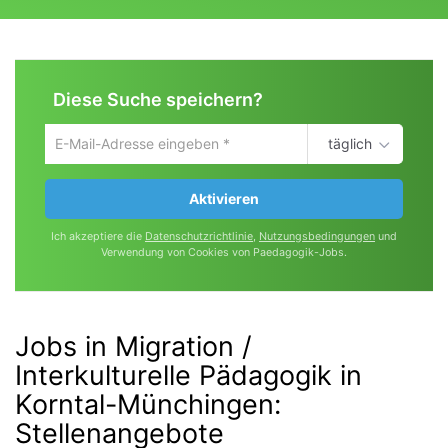
Diese Suche speichern?
täglich
Um
die
aktuelle
Aktivieren
Suche
zu
Ich akzeptiere die
Datenschutzrichtlinie
,
Nutzungsbedingungen
und
speichern
Verwendung von Cookies von Paedagogik-Jobs.
gib
deine
Emailadresse
ein
Jobs in Migration /
Interkulturelle Pädagogik in
Korntal-Münchingen
:
Stellenangebote