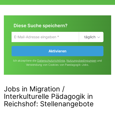
Diese Suche speichern?
täglich
Um
die
aktuelle
Aktivieren
Suche
zu
Ich akzeptiere die
Datenschutzrichtlinie
,
Nutzungsbedingungen
und
speichern
Verwendung von Cookies von Paedagogik-Jobs.
gib
deine
Emailadresse
ein
Jobs in Migration /
Interkulturelle Pädagogik in
Reichshof
:
Stellenangebote