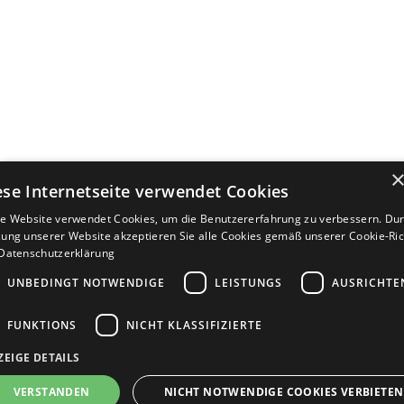
ese Internetseite verwendet Cookies
e Website verwendet Cookies, um die Benutzererfahrung zu verbessern. Dur
ung unserer Website akzeptieren Sie alle Cookies gemäß unserer Cookie-Rich
Datenschutzerklärung
UNBEDINGT NOTWENDIGE
LEISTUNGS
AUSRICHTE
FUNKTIONS
NICHT KLASSIFIZIERTE
ZEIGE DETAILS
Bewerbersuche leicht gemacht
VERSTANDEN
NICHT NOTWENDIGE COOKIES VERBIETEN