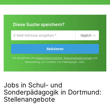
Diese Suche speichern?
täglich
Um
die
aktuelle
Aktivieren
Suche
zu
Ich akzeptiere die
Datenschutzrichtlinie
,
Nutzungsbedingungen
und
speichern
Verwendung von Cookies von Paedagogik-Jobs.
gib
deine
Emailadresse
ein
Jobs in Schul- und
Sonderpädagogik in Dortmund
:
Stellenangebote