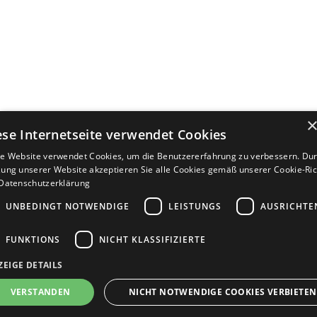
ese Internetseite verwendet Cookies
e Website verwendet Cookies, um die Benutzererfahrung zu verbessern. Dur
ung unserer Website akzeptieren Sie alle Cookies gemäß unserer Cookie-Rich
Datenschutzerklärung
UNBEDINGT NOTWENDIGE
LEISTUNGS
AUSRICHTE
FUNKTIONS
NICHT KLASSIFIZIERTE
ZEIGE DETAILS
Bewerbersuche leicht gemacht
VERSTANDEN
NICHT NOTWENDIGE COOKIES VERBIETEN
Nach Ihrer Registrierung als Arbeitgeber können