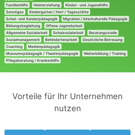
Familienhilfe
Heimerziehung
Kinder- und Jugendhilfe
Sonstiges
Kindergarten / Hort / Tagesstätte
Schul- und Sonderpädagogik
Migration / Interkulturelle Pädagogik
Bildungsbegleitung
Offene Jugendarbeit
Allgemeine Sozialarbeit
Schulsozialarbeit
Beratungsstelle
Sozialmanagement
Behindertenarbeit
Gesetzliche Betreuung
Coaching
Medienpädagogik
Museumspädagogik / Theaterpädagogik
Weiterbildung / Training
Pflegeberatung / Krankenhilfe
Vorteile für Ihr Unternehmen
nutzen