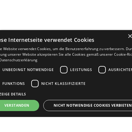
ese Internetseite verwendet Cookies
e Website verwendet Cookies, um die Benutzererfahrung zu verbessern. Dur
ung unserer Website akzeptieren Sie alle Cookies gemäß unserer Cookie-Rich
Datenschutzerklärung
UNBEDINGT NOTWENDIGE
LEISTUNGS
AUSRICHTE
FUNKTIONS
NICHT KLASSIFIZIERTE
ZEIGE DETAILS
Bewerbersuche leicht gemacht
VERSTANDEN
NICHT NOTWENDIGE COOKIES VERBIETEN
Nach Ihrer Registrierung als Arbeitgeber können
Sie Ihre Anzeige mit wenig Aufwand selbst
erstellen und veröffentlichen. So finden geeignete
nbedingt notwendige
Leistungs
Ausrichten
Funktions
Nicht klassifi