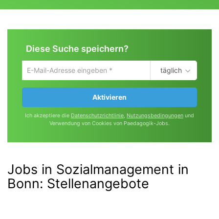
Diese Suche speichern?
täglich
Um
die
aktuelle
Aktivieren
Suche
zu
Ich akzeptiere die
Datenschutzrichtlinie
,
Nutzungsbedingungen
und
speichern
Verwendung von Cookies von Paedagogik-Jobs.
gib
deine
Emailadresse
ein
Jobs in Sozialmanagement in
Bonn
:
Stellenangebote