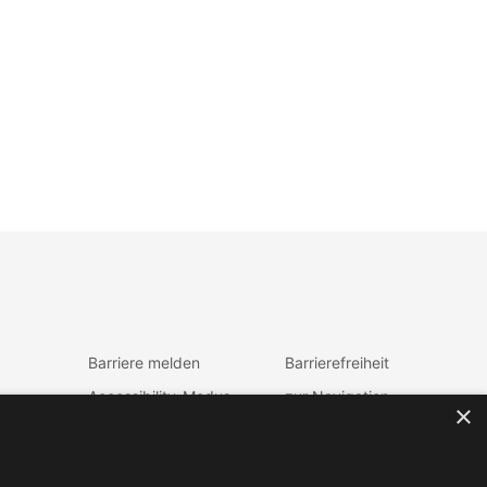
Barriere melden
Barrierefreiheit
Accessibility-Modus
zur Navigation
×
aktivieren
zum Inhalt
Kontrastmodus
fen
aktiveren