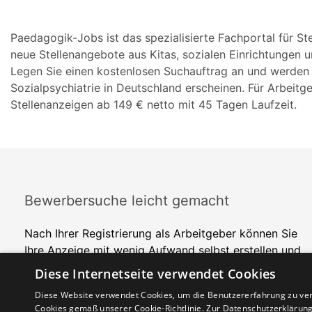
Paedagogik-Jobs ist das spezialisierte Fachportal für Ste
neue Stellenangebote aus Kitas, sozialen Einrichtungen u
Legen Sie einen kostenlosen Suchauftrag an und werden 
Sozialpsychiatrie in Deutschland erscheinen. Für Arbeitg
Stellenanzeigen ab 149 € netto mit 45 Tagen Laufzeit.
Bewerbersuche leicht gemacht
Nach Ihrer Registrierung als Arbeitgeber können Sie
Ihre Anzeige mit wenig Aufwand selbst erstellen und
veröffentlichen. So finden geeignete Bewerber*innen
Diese Internetseite verwendet Cookies
Ihr Stellenangebot und Sie passende Kandidat*innen!
Diese Website verwendet Cookies, um die Benutzererfahrung zu ver
Cookies gemäß unserer Cookie-Richtlinie.
Zur Datenschutzerklärun