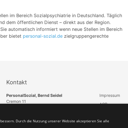
llen im Bereich Sozialpsychiatrie in Deutschland. Täglich
nd dem öffentlichen Dienst – direkt aus der Region.
Sie automatisch informiert wenn neue Stellen im Bereich
eber bietet
personal-sozial.de
zielgruppengerechte
Kontakt
PersonalSozial, Bernd Seidel
Impressum
Cremon 11
AGB
DE 20457 Hamburg
Datenschutz
E-Mail:
info@paedagogik-jobs.de
bessern. Durch die Nutzung unserer Website akzeptieren Sie alle
Vertrag widerru
Telefon: +49 (040) 57254550
g