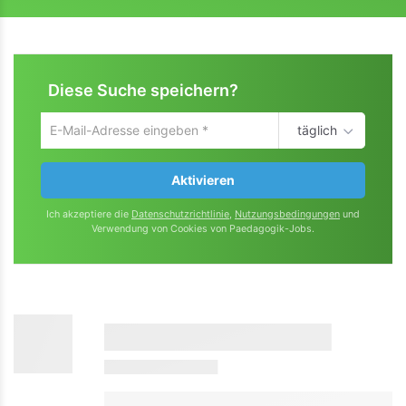
Diese Suche speichern?
täglich
Um
die
aktuelle
Aktivieren
Suche
zu
Ich akzeptiere die
Datenschutzrichtlinie
,
Nutzungsbedingungen
und
speichern
Verwendung von Cookies von Paedagogik-Jobs.
gib
deine
Emailadresse
ein