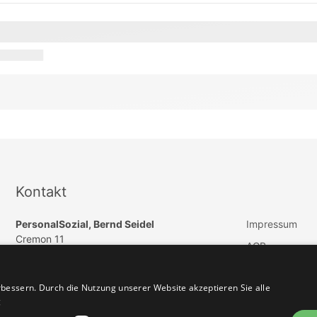
Kontakt
PersonalSozial, Bernd Seidel
Impressum
Cremon 11
AGB
DE 20457 Hamburg
Datenschutz
E-Mail:
info@paedagogik-jobs.de
bessern. Durch die Nutzung unserer Website akzeptieren Sie alle
Vertrag widerru
Telefon: +49 (040) 57254550
g
Telefax: +49 (040) 46965505