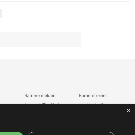
Barriere melden
Barrierefreiheit
Accessibility-Modus
zur Navigation
×
aktivieren
zum Inhalt
Kontrastmodus
fen
aktiveren