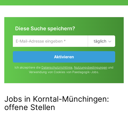
Diese Suche speichern?
täglich
Um
die
aktuelle
Aktivieren
Suche
zu
Ich akzeptiere die
Datenschutzrichtlinie
,
Nutzungsbedingungen
und
speichern
Verwendung von Cookies von Paedagogik-Jobs.
gib
deine
Emailadresse
ein
Jobs in Korntal-Münchingen:
offene Stellen