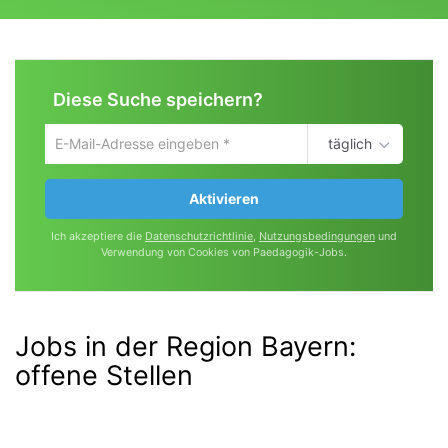
Diese Suche speichern?
täglich
Um
die
aktuelle
Aktivieren
Suche
zu
Ich akzeptiere die
Datenschutzrichtlinie
,
Nutzungsbedingungen
und
speichern
Verwendung von Cookies von Paedagogik-Jobs.
gib
deine
Emailadresse
ein
Jobs in der Region Bayern:
offene Stellen