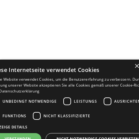
ese Internetseite verwendet Cookies
e Website verwendet Cookies, um die Benutzererfahrung zu verbessern. Dur
ung unserer Website akzeptieren Sie alle Cookies gemäß unserer Cookie-Rich
Datenschutzerklärung
UNBEDINGT NOTWENDIGE
LEISTUNGS
AUSRICHTE
FUNKTIONS
NICHT KLASSIFIZIERTE
ZEIGE DETAILS
Bewerbersuche leicht gemacht
VERSTANDEN
NICHT NOTWENDIGE COOKIES VERBIETEN