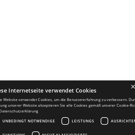
ese Internetseite verwendet Cookies
e Website verwendet Cookies, um die Benutzererfahrung zu verbessern. Dur
ung unserer Website akzeptieren Sie alle Cookies gemäß unserer Cookie-Rich
Datenschutzerklärung
UNBEDINGT NOTWENDIGE
LEISTUNGS
AUSRICHTE