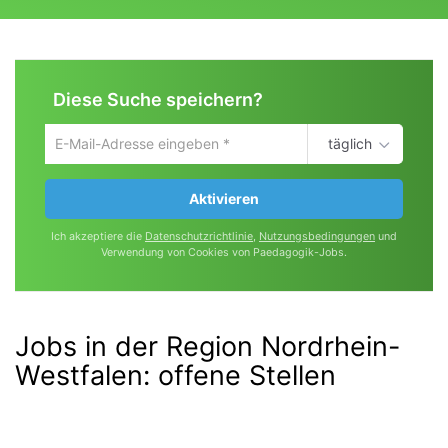
Diese Suche speichern?
täglich
Um
die
aktuelle
Aktivieren
Suche
zu
Ich akzeptiere die
Datenschutzrichtlinie
,
Nutzungsbedingungen
und
speichern
Verwendung von Cookies von Paedagogik-Jobs.
gib
deine
Emailadresse
ein
Jobs in der Region Nordrhein-
Westfalen:
offene Stellen