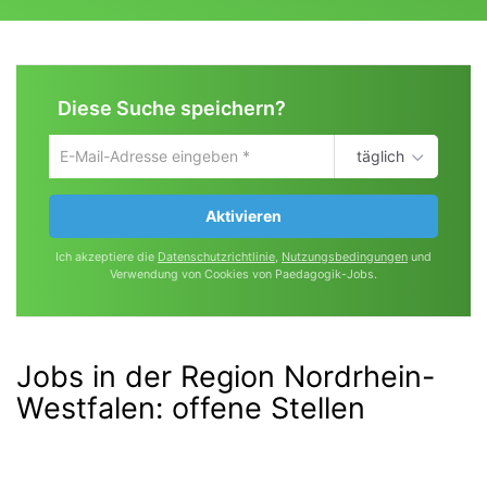
Diese Suche speichern?
täglich
Um
die
aktuelle
Aktivieren
Suche
zu
Ich akzeptiere die
Datenschutzrichtlinie
,
Nutzungsbedingungen
und
speichern
Verwendung von Cookies von Paedagogik-Jobs.
gib
deine
Emailadresse
ein
Jobs in der Region Nordrhein-
Westfalen:
offene Stellen