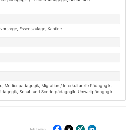
rsvorsorge
,
Essenszulage
,
Kantine
te
,
Medienpädagogik
,
Migration / Interkulturelle Pädagogik
,
ädagogik
,
Schul- und Sonderpädagogik
,
Umweltpädagogik
Per
St
Job teilen