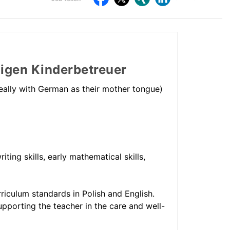
teilen
E-
dr
Auf
Auf
Auf
Auf
Mail
Facebook
Twitter
Xing
LinkdIn
teilen
teilen
teilen
teilen
teilen
higen Kinderbetreuer
eally with German as their mother tongue)
ting skills, early mathematical skills,
riculum standards in Polish and English.
upporting the teacher in the care and well-