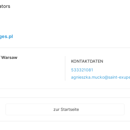
ators
es.pl
Of Warsaw
KONTAKTDATEN
533321081
agnieszka.mucko@saint-exupe
zur Startseite