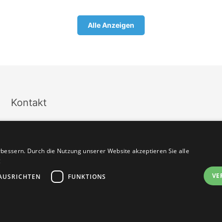
Alle Anzeigen
Kontakt
PersonalSozial, Bernd Seidel
Impressum
Cremon 11
AGB
DE 20457 Hamburg
bessern. Durch die Nutzung unserer Website akzeptieren Sie alle
Datenschutz
g
E-Mail:
info@paedagogik-jobs.de
Vertrag widerru
VE
AUSRICHTEN
FUNKTIONS
Telefon: +49 (040) 57254550
Telefax: +49 (040) 46965505