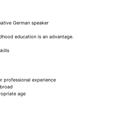
 native German speaker
hildhood education is an advantage.
kills
ur professional experience
abroad
ropriate age