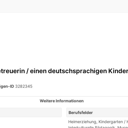
treuerin / einen deutschsprachigen Kinde
igen-ID
3282345
Weitere Informationen
Berufsfelder
Heimerziehung
,
Kindergarten / 
Interkulturelle Pädagogik
,
Muse