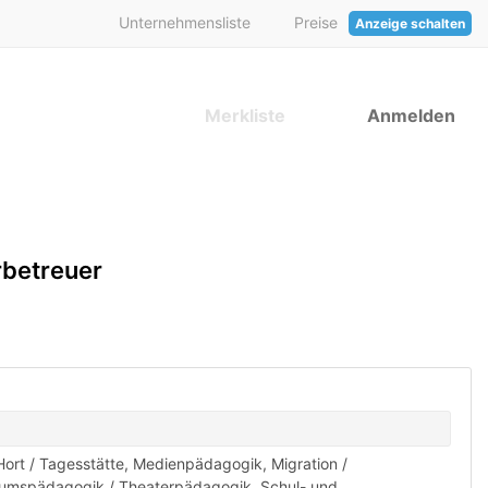
Unternehmensliste
Preise
Anzeige schalten
Merkliste
Anmelden
rbetreuer
Hort / Tagesstätte
,
Medienpädagogik
,
Migration /
umspädagogik / Theaterpädagogik
,
Schul- und