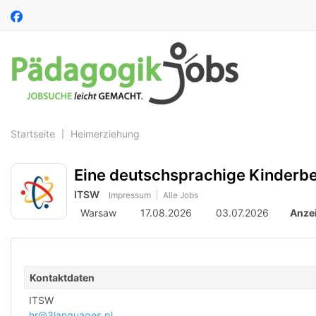
Accessibility
Auf
Modus
Facebook
aktivieren
folgen
zur
Navigation
zum
Inhalt
Startseite
Heimerziehung
Eine deutschsprachige Kinderbe
ITSW
Impressum
Alle Jobs
Warsaw
17.08.2026
03.07.2026
Anze
Kontaktdaten
ITSW
hr@3languages.pl