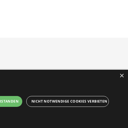
Barriere melden
Barrierefreiheit
×
Accessibility-Modus
zur Navigation
aktivieren
zum Inhalt
Kontrastmodus
fen
RSTANDEN
NICHT NOTWENDIGE COOKIES VERBIETEN
aktiveren