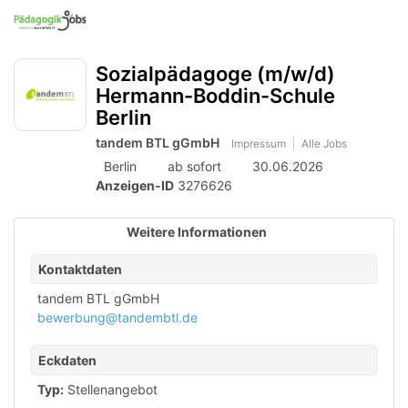
Accessibility
Anzeige
zur
Benut
Modus
Me
schalten
Suche
aktivieren
Sozialpädagoge (m/w/d)
zur
öff
von
Navigation
Hermann-Boddin-Schule
mobilem
zum
Berlin
Inhalt
Endgerät
tandem BTL gGmbH
Impressum
Alle Jobs
aus
Berlin
ab sofort
30.06.2026
Anzeigen-ID
3276626
Weitere Informationen
Kontaktdaten
tandem BTL gGmbH
bewerbung@tandembtl.de
Eckdaten
Typ:
Stellenangebot