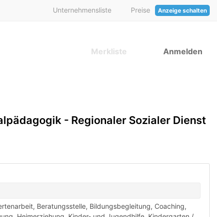
Unternehmensliste
Preise
Anzeige schalten
Merkliste
Anmelden
ialpädagogik - Regionaler Sozialer Dienst
rtenarbeit
,
Beratungsstelle
,
Bildungsbegleitung
,
Coaching
,
uung
,
Heimerziehung
,
Kinder- und Jugendhilfe
,
Kindergarten /