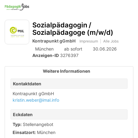
Accessibility
Anzeige
zur
Benut
Modus
Me
schalten
Suche
aktivieren
Sozialpädagogin /
zur
öff
von
Navigation
Sozialpädagoge (m/w/d)
mobilem
zum
Kontrapunkt gGmbH
Impressum
Alle Jobs
Inhalt
Endgerät
München
ab sofort
30.06.2026
Anzeigen-ID
3276397
aus
Weitere Informationen
Kontaktdaten
Kontrapunkt gGmbH
kristin.weber@imal.info
Eckdaten
Typ:
Stellenangebot
Einsatzort:
München