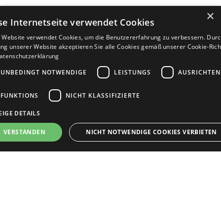
×
se Internetseite verwendet Cookies
 Website verwendet Cookies, um die Benutzererfahrung zu verbessern. Durc
ng unserer Website akzeptieren Sie alle Cookies gemäß unserer Cookie-Richt
atenschutzerklärung
UNBEDINGT NOTWENDIGE
LEISTUNGS
AUSRICHTEN
FUNKTIONS
NICHT KLASSIFIZIERTE
EIGE DETAILS
VERSTANDEN
NICHT NOTWENDIGE COOKIES VERBIETEN
JETZT BEWERBEN
teilen
edingt notwendige
Leistungs
Ausrichten
Funktions
Nicht klassifizi
Bewerbersuche leicht gemacht
ng notwendige Cookies ermöglichen die Kernfunktionen der Website wie
tzeranmeldung und Kontoverwaltung. Die Website kann ohne die unbedingt
rderlichen Cookies nicht ordnungsgemäß verwendet werden.
Nach Ihrer Registrierung als Arbeitgeber können
Provider
/